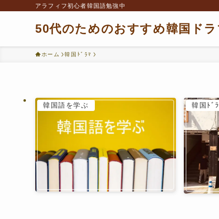
アラフィフ初心者韓国語勉強中
50代のためのおすすめ韓国ドラ
ホーム
韓国ﾄﾞﾗﾏ
韓国語を学ぶ
韓国ﾄﾞﾗ