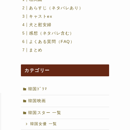
あらすじ（ネタバレあり）
モ
キャストex
犬と慰安婦
感想（ネタバレ含む）
よくある質問（FAQ）
まとめ
て
カテゴリー
韓国ﾄﾞﾗﾏ
韓国映画
韓国スター 一覧
韓国女優 一覧