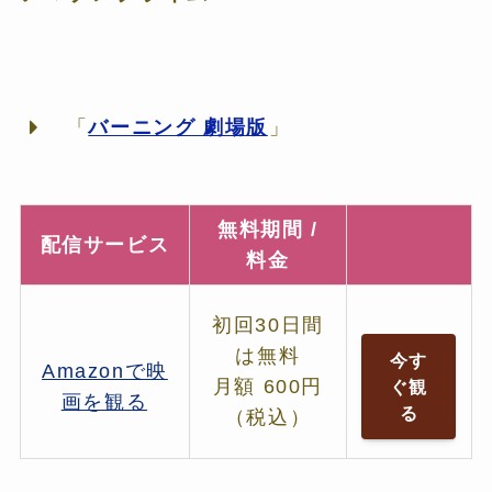
「
バーニング 劇場版
」
無料期間 /
配信サービス
料金
初回30日間
は無料
今す
Amazonで映
月額 600円
ぐ観
画を観る
る
（税込）