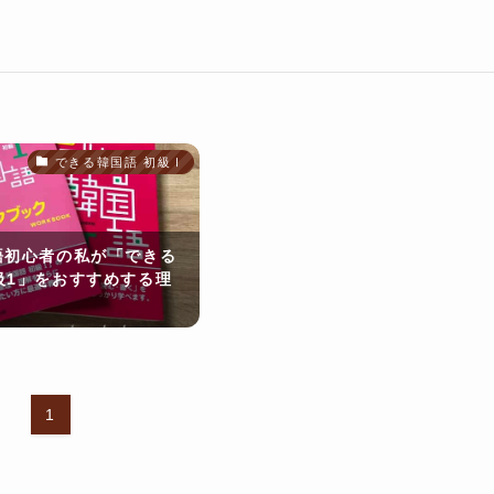
できる韓国語 初級Ⅰ
語初心者の私が「できる
級1」をおすすめする理
1