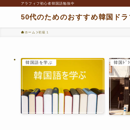
アラフィフ初心者韓国語勉強中
50代のためのおすすめ韓国ドラ
ホーム
初級１
韓国語を学ぶ
韓国ﾄﾞﾗ