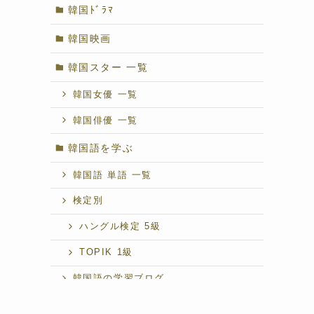
韓国ﾄﾞﾗﾏ
韓国映画
韓国スター 一覧
韓国女優 一覧
韓国俳優 一覧
韓国語を学ぶ
韓国語 単語 一覧
検定別
ハングル検定 5級
TOPIK 1級
韓国語の学習ブログ
できる韓国語 初級Ⅰ