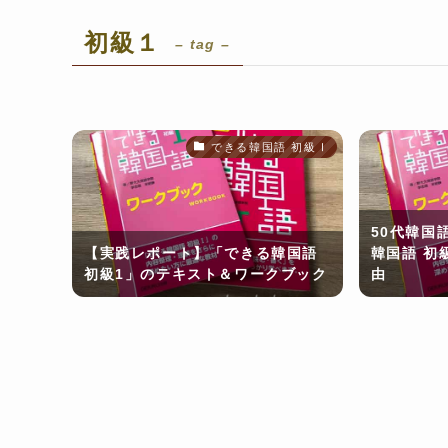
初級１
– tag –
できる韓国語 初級Ⅰ
50代韓国
【実践レポート】「できる韓国語
韓国語 初
初級1」のテキスト＆ワークブック
由