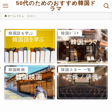
50代のためのおすすめ韓国ド
ラマ
ホーム
キム・セロン
韓国語を学ぶ
韓国ﾄﾞﾗﾏ
韓国映画
韓国スター 一覧